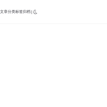
文章
分类
标签
归档
|