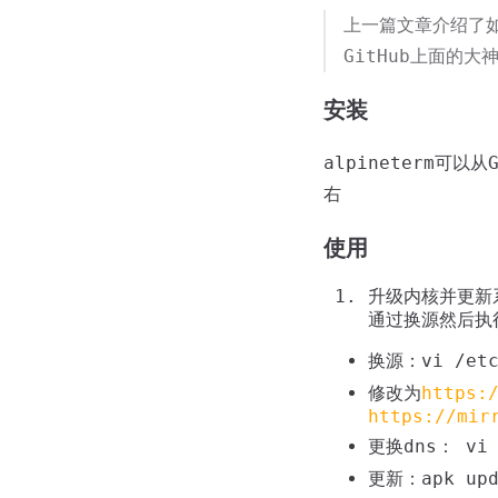
上一篇文章介绍了如何
GitHub上面的
安装
alpineterm可
右
使用
升级内核并更新
通过换源然后执行
换源：vi /etc
修改为
https:
https://mir
更换dns： vi 
更新：apk upda